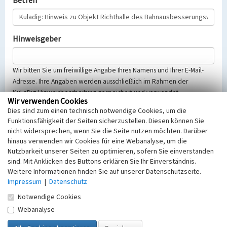
Betreff
Hinweisgeber
Wir bitten Sie um freiwillige Angabe Ihres Namens und Ihrer E-Mail-
Adresse. Ihre Angaben werden ausschließlich im Rahmen der
KuLaDig-Hinweisbearbeitung gespeichert und verwendet.
Wir verwenden Cookies
Selbstverständlich werden diese entsprechend der Vorschriften des
Dies sind zum einen technisch notwendige Cookies, um die
Telemediengesetzes, des Datenschutzgesetzes NRW und der seit
Funktionsfähigkeit der Seiten sicherzustellen. Diesen können Sie
dem 25.05.2018 gültigen Europäischen Datenschutzgrundverordnung
nicht widersprechen, wenn Sie die Seite nutzen möchten. Darüber
(EU-DSGVO) vertraulich behandelt, beachten Sie bitte unsere
hinaus verwenden wir Cookies für eine Webanalyse, um die
Hinweise zum
Datenschutz
.
Nutzbarkeit unserer Seiten zu optimieren, sofern Sie einverstanden
sind. Mit Anklicken des Buttons erklären Sie Ihr Einverständnis.
Nachricht
Weitere Informationen finden Sie auf unserer Datenschutzseite.
Impressum
|
Datenschutz
Notwendige Cookies
Webanalyse
Sicherheitsabfrage
Tragen Sie unten das Rechenergebnis aus der