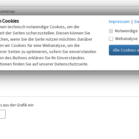
n Cookies
Impressum
|
Da
inen technisch notwendige Cookies, um die
Notwendige 
it der Seiten sicherzustellen. Diesen können Sie
Webanalyse
chen, wenn Sie die Seite nutzen möchten. Darüber
r E-Mail-Adresse. Ihre Angaben werden ausschließlich im Rahmen der KuLaDig-
n wir Cookies für eine Webanalyse, um die
iften des Telemediengesetzes, des Datenschutzgesetzes NRW und der seit dem
erer Seiten zu optimieren, sofern Sie einverstanden
elt, beachten Sie bitte unsere Hinweise zum
ken des Buttons erklären Sie Ihr Einverständnis.
Datenschutz
.
tionen finden Sie auf unserer Datenschutzseite.
 aus der Grafik ein