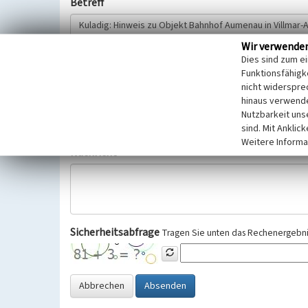
Betreff
Wir verwende
Hinweisgeber
Dies sind zum e
Funktionsfähigke
nicht widerspre
Wir bitten Sie um freiwillige Angabe Ihres Namens und Ihre
hinaus verwende
Selbstverständlich werden diese entsprechend der Vorschr
Nutzbarkeit uns
Datenschutzgrundverordnung (EU-DSGVO) vertraulich behand
sind. Mit Anklic
Weitere Informa
Nachricht
Sicherheitsabfrage
Tragen Sie unten das Rechenergebnis
Abbrechen
Absenden