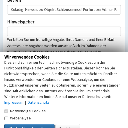
Betreff
Hinweisgeber
Wir bitten Sie um freiwillige Angabe Ihres Namens und Ihrer E-Mail-
Adresse. Ihre Angaben werden ausschließlich im Rahmen der
KuLaDig-Hinweisbearbeitung gespeichert und verwendet.
Wir verwenden Cookies
Selbstverständlich werden diese entsprechend der Vorschriften des
Dies sind zum einen technisch notwendige Cookies, um die
Telemediengesetzes, des Datenschutzgesetzes NRW und der seit
Funktionsfähigkeit der Seiten sicherzustellen. Diesen können Sie
dem 25.05.2018 gültigen Europäischen Datenschutzgrundverordnung
nicht widersprechen, wenn Sie die Seite nutzen möchten. Darüber
(EU-DSGVO) vertraulich behandelt, beachten Sie bitte unsere
hinaus verwenden wir Cookies für eine Webanalyse, um die
Hinweise zum
Datenschutz
.
Nutzbarkeit unserer Seiten zu optimieren, sofern Sie einverstanden
sind. Mit Anklicken des Buttons erklären Sie Ihr Einverständnis.
Nachricht
Weitere Informationen finden Sie auf unserer Datenschutzseite.
Impressum
|
Datenschutz
Notwendige Cookies
Webanalyse
Sicherheitsabfrage
Tragen Sie unten das Rechenergebnis aus der