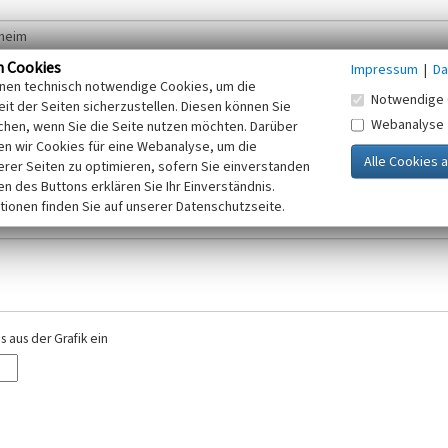
n Cookies
Impressum
|
Da
inen technisch notwendige Cookies, um die
Notwendige 
it der Seiten sicherzustellen. Diesen können Sie
Webanalyse
chen, wenn Sie die Seite nutzen möchten. Darüber
r E-Mail-Adresse. Ihre Angaben werden ausschließlich im Rahmen der KuLaDig-
n wir Cookies für eine Webanalyse, um die
iften des Telemediengesetzes, des Datenschutzgesetzes NRW und der seit dem
erer Seiten zu optimieren, sofern Sie einverstanden
elt, beachten Sie bitte unsere Hinweise zum
ken des Buttons erklären Sie Ihr Einverständnis.
Datenschutz
.
tionen finden Sie auf unserer Datenschutzseite.
 aus der Grafik ein