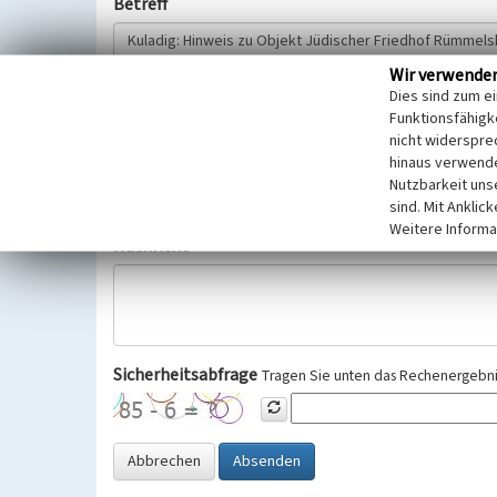
Betreff
Wir verwende
Hinweisgeber
Dies sind zum e
Funktionsfähigke
nicht widerspre
Wir bitten Sie um freiwillige Angabe Ihres Namens und Ihre
hinaus verwende
Selbstverständlich werden diese entsprechend der Vorschr
Nutzbarkeit uns
Datenschutzgrundverordnung (EU-DSGVO) vertraulich behand
sind. Mit Anklic
Weitere Informa
Nachricht
Sicherheitsabfrage
Tragen Sie unten das Rechenergebnis
Abbrechen
Absenden