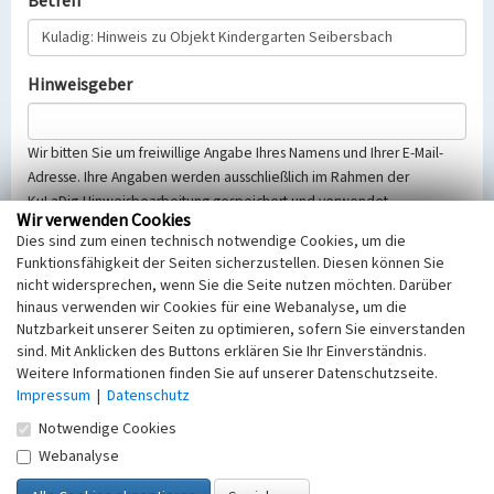
Betreff
Hinweisgeber
Wir bitten Sie um freiwillige Angabe Ihres Namens und Ihrer E-Mail-
Adresse. Ihre Angaben werden ausschließlich im Rahmen der
KuLaDig-Hinweisbearbeitung gespeichert und verwendet.
Wir verwenden Cookies
Selbstverständlich werden diese entsprechend der Vorschriften des
Dies sind zum einen technisch notwendige Cookies, um die
Telemediengesetzes, des Datenschutzgesetzes NRW und der seit
Funktionsfähigkeit der Seiten sicherzustellen. Diesen können Sie
dem 25.05.2018 gültigen Europäischen Datenschutzgrundverordnung
nicht widersprechen, wenn Sie die Seite nutzen möchten. Darüber
(EU-DSGVO) vertraulich behandelt, beachten Sie bitte unsere
hinaus verwenden wir Cookies für eine Webanalyse, um die
Hinweise zum
Datenschutz
.
Nutzbarkeit unserer Seiten zu optimieren, sofern Sie einverstanden
sind. Mit Anklicken des Buttons erklären Sie Ihr Einverständnis.
Nachricht
Weitere Informationen finden Sie auf unserer Datenschutzseite.
Impressum
|
Datenschutz
Notwendige Cookies
Webanalyse
Sicherheitsabfrage
Tragen Sie unten das Rechenergebnis aus der