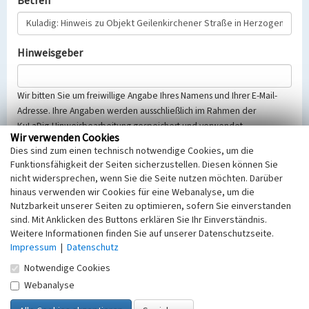
Betreff
Hinweisgeber
Wir bitten Sie um freiwillige Angabe Ihres Namens und Ihrer E-Mail-
Adresse. Ihre Angaben werden ausschließlich im Rahmen der
KuLaDig-Hinweisbearbeitung gespeichert und verwendet.
Wir verwenden Cookies
Selbstverständlich werden diese entsprechend der Vorschriften des
Dies sind zum einen technisch notwendige Cookies, um die
Telemediengesetzes, des Datenschutzgesetzes NRW und der seit
Funktionsfähigkeit der Seiten sicherzustellen. Diesen können Sie
dem 25.05.2018 gültigen Europäischen Datenschutzgrundverordnung
nicht widersprechen, wenn Sie die Seite nutzen möchten. Darüber
(EU-DSGVO) vertraulich behandelt, beachten Sie bitte unsere
hinaus verwenden wir Cookies für eine Webanalyse, um die
Hinweise zum
Datenschutz
.
Nutzbarkeit unserer Seiten zu optimieren, sofern Sie einverstanden
sind. Mit Anklicken des Buttons erklären Sie Ihr Einverständnis.
Nachricht
Weitere Informationen finden Sie auf unserer Datenschutzseite.
Impressum
|
Datenschutz
Notwendige Cookies
Webanalyse
Sicherheitsabfrage
Tragen Sie unten das Rechenergebnis aus der