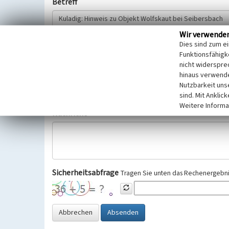
Betreff
Wir verwende
Hinweisgeber
Dies sind zum e
Funktionsfähigke
nicht widerspre
Wir bitten Sie um freiwillige Angabe Ihres Namens und Ihre
hinaus verwende
Selbstverständlich werden diese entsprechend der Vorschr
Nutzbarkeit uns
Datenschutzgrundverordnung (EU-DSGVO) vertraulich behand
sind. Mit Anklic
Weitere Informa
Nachricht
Sicherheitsabfrage
Tragen Sie unten das Rechenergebnis
Abbrechen
Absenden