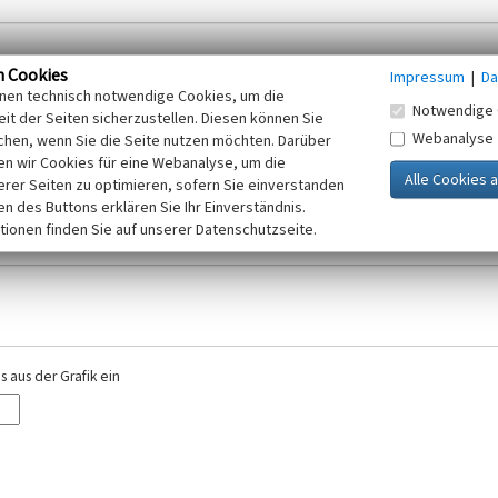
n Cookies
Impressum
|
Da
inen technisch notwendige Cookies, um die
Notwendige 
it der Seiten sicherzustellen. Diesen können Sie
Webanalyse
chen, wenn Sie die Seite nutzen möchten. Darüber
r E-Mail-Adresse. Ihre Angaben werden ausschließlich im Rahmen der KuLaDig-
n wir Cookies für eine Webanalyse, um die
iften des Telemediengesetzes, des Datenschutzgesetzes NRW und der seit dem
erer Seiten zu optimieren, sofern Sie einverstanden
elt, beachten Sie bitte unsere Hinweise zum
ken des Buttons erklären Sie Ihr Einverständnis.
Datenschutz
.
tionen finden Sie auf unserer Datenschutzseite.
 aus der Grafik ein