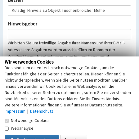
Betreff
Hinweisgeber
Wir bitten Sie um freiwillige Angabe Ihres Namens und Ihrer E-Mail-
Adresse. Ihre Angaben werden ausschließlich im Rahmen der
KuLaDig-Hinweisbearbeitung gespeichert und verwendet.
Wir verwenden Cookies
Selbstverständlich werden diese entsprechend der Vorschriften des
Dies sind zum einen technisch notwendige Cookies, um die
Telemediengesetzes, des Datenschutzgesetzes NRW und der seit
Funktionsfähigkeit der Seiten sicherzustellen. Diesen können Sie
dem 25.05.2018 gültigen Europäischen Datenschutzgrundverordnung
nicht widersprechen, wenn Sie die Seite nutzen möchten. Darüber
(EU-DSGVO) vertraulich behandelt, beachten Sie bitte unsere
hinaus verwenden wir Cookies für eine Webanalyse, um die
Hinweise zum
Datenschutz
.
Nutzbarkeit unserer Seiten zu optimieren, sofern Sie einverstanden
sind. Mit Anklicken des Buttons erklären Sie Ihr Einverständnis.
Nachricht
Weitere Informationen finden Sie auf unserer Datenschutzseite.
Impressum
|
Datenschutz
Notwendige Cookies
Webanalyse
Sicherheitsabfrage
Tragen Sie unten das Rechenergebnis aus der