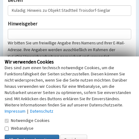
Betreff
Hinweisgeber
Wir bitten Sie um freiwillige Angabe Ihres Namens und Ihrer E-Mail-
Adresse. Ihre Angaben werden ausschließlich im Rahmen der
KuLaDig-Hinweisbearbeitung gespeichert und verwendet.
Wir verwenden Cookies
Selbstverständlich werden diese entsprechend der Vorschriften des
Dies sind zum einen technisch notwendige Cookies, um die
Telemediengesetzes, des Datenschutzgesetzes NRW und der seit
Funktionsfähigkeit der Seiten sicherzustellen. Diesen können Sie
dem 25.05.2018 gültigen Europäischen Datenschutzgrundverordnung
nicht widersprechen, wenn Sie die Seite nutzen möchten. Darüber
(EU-DSGVO) vertraulich behandelt, beachten Sie bitte unsere
hinaus verwenden wir Cookies für eine Webanalyse, um die
Hinweise zum
Datenschutz
.
Nutzbarkeit unserer Seiten zu optimieren, sofern Sie einverstanden
sind. Mit Anklicken des Buttons erklären Sie Ihr Einverständnis.
Nachricht
Weitere Informationen finden Sie auf unserer Datenschutzseite.
Impressum
|
Datenschutz
Notwendige Cookies
Webanalyse
Sicherheitsabfrage
Tragen Sie unten das Rechenergebnis aus der