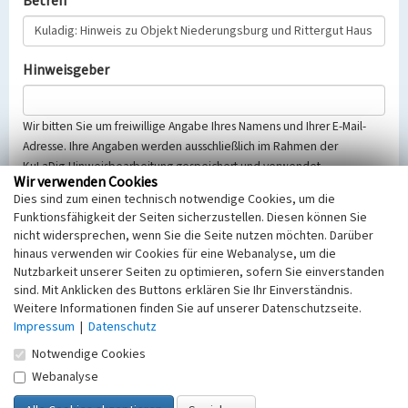
Betreff
Hinweisgeber
Wir bitten Sie um freiwillige Angabe Ihres Namens und Ihrer E-Mail-
Adresse. Ihre Angaben werden ausschließlich im Rahmen der
KuLaDig-Hinweisbearbeitung gespeichert und verwendet.
Wir verwenden Cookies
Selbstverständlich werden diese entsprechend der Vorschriften des
Dies sind zum einen technisch notwendige Cookies, um die
Telemediengesetzes, des Datenschutzgesetzes NRW und der seit
Funktionsfähigkeit der Seiten sicherzustellen. Diesen können Sie
dem 25.05.2018 gültigen Europäischen Datenschutzgrundverordnung
nicht widersprechen, wenn Sie die Seite nutzen möchten. Darüber
(EU-DSGVO) vertraulich behandelt, beachten Sie bitte unsere
hinaus verwenden wir Cookies für eine Webanalyse, um die
Hinweise zum
Datenschutz
.
Nutzbarkeit unserer Seiten zu optimieren, sofern Sie einverstanden
sind. Mit Anklicken des Buttons erklären Sie Ihr Einverständnis.
Nachricht
Weitere Informationen finden Sie auf unserer Datenschutzseite.
Impressum
|
Datenschutz
Notwendige Cookies
Webanalyse
Sicherheitsabfrage
Tragen Sie unten das Rechenergebnis aus der