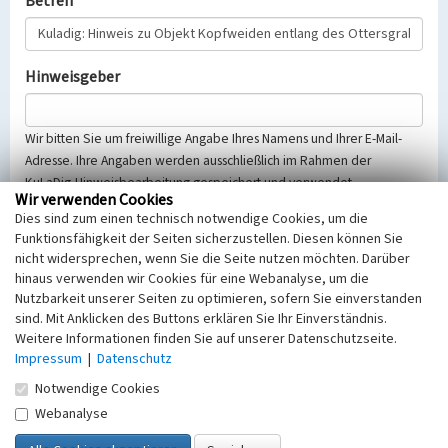
Betreff
Hinweisgeber
Wir bitten Sie um freiwillige Angabe Ihres Namens und Ihrer E-Mail-
Adresse. Ihre Angaben werden ausschließlich im Rahmen der
KuLaDig-Hinweisbearbeitung gespeichert und verwendet.
Wir verwenden Cookies
Selbstverständlich werden diese entsprechend der Vorschriften des
Dies sind zum einen technisch notwendige Cookies, um die
Telemediengesetzes, des Datenschutzgesetzes NRW und der seit
Funktionsfähigkeit der Seiten sicherzustellen. Diesen können Sie
dem 25.05.2018 gültigen Europäischen Datenschutzgrundverordnung
nicht widersprechen, wenn Sie die Seite nutzen möchten. Darüber
(EU-DSGVO) vertraulich behandelt, beachten Sie bitte unsere
hinaus verwenden wir Cookies für eine Webanalyse, um die
Hinweise zum
Datenschutz
.
Nutzbarkeit unserer Seiten zu optimieren, sofern Sie einverstanden
sind. Mit Anklicken des Buttons erklären Sie Ihr Einverständnis.
Nachricht
Weitere Informationen finden Sie auf unserer Datenschutzseite.
Impressum
|
Datenschutz
Notwendige Cookies
Webanalyse
Sicherheitsabfrage
Tragen Sie unten das Rechenergebnis aus der