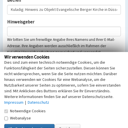
Betreff
Hinweisgeber
Wir bitten Sie um freiwillige Angabe Ihres Namens und Ihrer E-Mail-
Adresse. Ihre Angaben werden ausschließlich im Rahmen der
KuLaDig-Hinweisbearbeitung gespeichert und verwendet.
Wir verwenden Cookies
Selbstverständlich werden diese entsprechend der Vorschriften des
Dies sind zum einen technisch notwendige Cookies, um die
Telemediengesetzes, des Datenschutzgesetzes NRW und der seit
Funktionsfähigkeit der Seiten sicherzustellen. Diesen können Sie
dem 25.05.2018 gültigen Europäischen Datenschutzgrundverordnung
nicht widersprechen, wenn Sie die Seite nutzen möchten. Darüber
(EU-DSGVO) vertraulich behandelt, beachten Sie bitte unsere
hinaus verwenden wir Cookies für eine Webanalyse, um die
Hinweise zum
Datenschutz
.
Nutzbarkeit unserer Seiten zu optimieren, sofern Sie einverstanden
sind. Mit Anklicken des Buttons erklären Sie Ihr Einverständnis.
Nachricht
Weitere Informationen finden Sie auf unserer Datenschutzseite.
Impressum
|
Datenschutz
Notwendige Cookies
Webanalyse
Sicherheitsabfrage
Tragen Sie unten das Rechenergebnis aus der