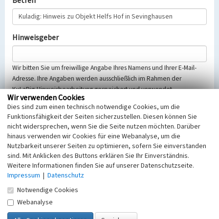
Betreff
Hinweisgeber
Wir bitten Sie um freiwillige Angabe Ihres Namens und Ihrer E-Mail-
Adresse. Ihre Angaben werden ausschließlich im Rahmen der
KuLaDig-Hinweisbearbeitung gespeichert und verwendet.
Wir verwenden Cookies
Selbstverständlich werden diese entsprechend der Vorschriften des
Dies sind zum einen technisch notwendige Cookies, um die
Telemediengesetzes, des Datenschutzgesetzes NRW und der seit
Funktionsfähigkeit der Seiten sicherzustellen. Diesen können Sie
dem 25.05.2018 gültigen Europäischen Datenschutzgrundverordnung
nicht widersprechen, wenn Sie die Seite nutzen möchten. Darüber
(EU-DSGVO) vertraulich behandelt, beachten Sie bitte unsere
hinaus verwenden wir Cookies für eine Webanalyse, um die
Hinweise zum
Datenschutz
.
Nutzbarkeit unserer Seiten zu optimieren, sofern Sie einverstanden
sind. Mit Anklicken des Buttons erklären Sie Ihr Einverständnis.
Nachricht
Weitere Informationen finden Sie auf unserer Datenschutzseite.
Impressum
|
Datenschutz
Notwendige Cookies
Webanalyse
Sicherheitsabfrage
Tragen Sie unten das Rechenergebnis aus der