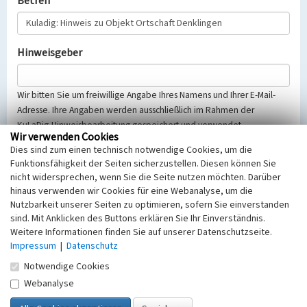
Betreff
Hinweisgeber
Wir bitten Sie um freiwillige Angabe Ihres Namens und Ihrer E-Mail-
Adresse. Ihre Angaben werden ausschließlich im Rahmen der
KuLaDig-Hinweisbearbeitung gespeichert und verwendet.
Wir verwenden Cookies
Selbstverständlich werden diese entsprechend der Vorschriften des
Dies sind zum einen technisch notwendige Cookies, um die
Telemediengesetzes, des Datenschutzgesetzes NRW und der seit
Funktionsfähigkeit der Seiten sicherzustellen. Diesen können Sie
dem 25.05.2018 gültigen Europäischen Datenschutzgrundverordnung
nicht widersprechen, wenn Sie die Seite nutzen möchten. Darüber
(EU-DSGVO) vertraulich behandelt, beachten Sie bitte unsere
hinaus verwenden wir Cookies für eine Webanalyse, um die
Hinweise zum
Datenschutz
.
Nutzbarkeit unserer Seiten zu optimieren, sofern Sie einverstanden
sind. Mit Anklicken des Buttons erklären Sie Ihr Einverständnis.
Nachricht
Weitere Informationen finden Sie auf unserer Datenschutzseite.
Impressum
|
Datenschutz
Notwendige Cookies
Webanalyse
Sicherheitsabfrage
Tragen Sie unten das Rechenergebnis aus der