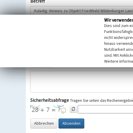
Betreff
Wir verwende
Hinweisgeber
Dies sind zum e
Funktionsfähigke
nicht widerspre
Wir bitten Sie um freiwillige Angabe Ihres Namens und Ihre
hinaus verwende
Selbstverständlich werden diese entsprechend der Vorschr
Nutzbarkeit uns
Datenschutzgrundverordnung (EU-DSGVO) vertraulich behand
sind. Mit Anklic
Weitere Informa
Nachricht
Sicherheitsabfrage
Tragen Sie unten das Rechenergebnis
Abbrechen
Absenden