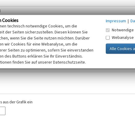
n Cookies
Impressum
|
Da
inen technisch notwendige Cookies, um die
Notwendige 
it der Seiten sicherzustellen. Diesen können Sie
Webanalyse
chen, wenn Sie die Seite nutzen möchten. Darüber
r E-Mail-Adresse. Ihre Angaben werden ausschließlich im Rahmen der KuLaDig-
n wir Cookies für eine Webanalyse, um die
iften des Telemediengesetzes, des Datenschutzgesetzes NRW und der seit dem
erer Seiten zu optimieren, sofern Sie einverstanden
elt, beachten Sie bitte unsere Hinweise zum
ken des Buttons erklären Sie Ihr Einverständnis.
Datenschutz
.
tionen finden Sie auf unserer Datenschutzseite.
 aus der Grafik ein