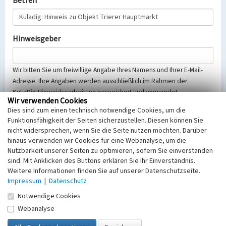
Betreff
Hinweisgeber
Wir bitten Sie um freiwillige Angabe Ihres Namens und Ihrer E-Mail-
Adresse. Ihre Angaben werden ausschließlich im Rahmen der
KuLaDig-Hinweisbearbeitung gespeichert und verwendet.
Wir verwenden Cookies
Selbstverständlich werden diese entsprechend der Vorschriften des
Dies sind zum einen technisch notwendige Cookies, um die
Telemediengesetzes, des Datenschutzgesetzes NRW und der seit
Funktionsfähigkeit der Seiten sicherzustellen. Diesen können Sie
dem 25.05.2018 gültigen Europäischen Datenschutzgrundverordnung
nicht widersprechen, wenn Sie die Seite nutzen möchten. Darüber
(EU-DSGVO) vertraulich behandelt, beachten Sie bitte unsere
hinaus verwenden wir Cookies für eine Webanalyse, um die
Hinweise zum
Datenschutz
.
Nutzbarkeit unserer Seiten zu optimieren, sofern Sie einverstanden
sind. Mit Anklicken des Buttons erklären Sie Ihr Einverständnis.
Nachricht
Weitere Informationen finden Sie auf unserer Datenschutzseite.
Impressum
|
Datenschutz
Notwendige Cookies
Webanalyse
Sicherheitsabfrage
Tragen Sie unten das Rechenergebnis aus der