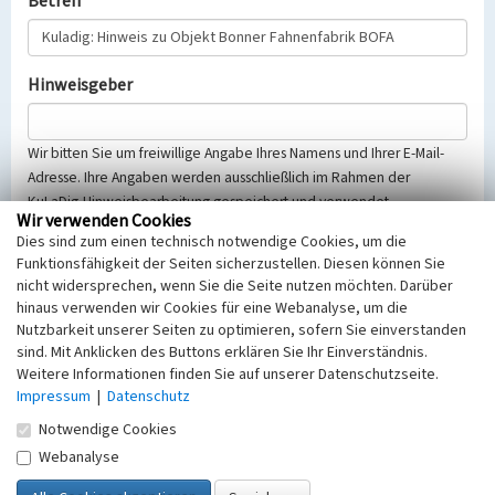
Betreff
Hinweisgeber
Wir bitten Sie um freiwillige Angabe Ihres Namens und Ihrer E-Mail-
Adresse. Ihre Angaben werden ausschließlich im Rahmen der
KuLaDig-Hinweisbearbeitung gespeichert und verwendet.
Wir verwenden Cookies
Selbstverständlich werden diese entsprechend der Vorschriften des
Dies sind zum einen technisch notwendige Cookies, um die
Telemediengesetzes, des Datenschutzgesetzes NRW und der seit
Funktionsfähigkeit der Seiten sicherzustellen. Diesen können Sie
dem 25.05.2018 gültigen Europäischen Datenschutzgrundverordnung
nicht widersprechen, wenn Sie die Seite nutzen möchten. Darüber
(EU-DSGVO) vertraulich behandelt, beachten Sie bitte unsere
hinaus verwenden wir Cookies für eine Webanalyse, um die
Hinweise zum
Datenschutz
.
Nutzbarkeit unserer Seiten zu optimieren, sofern Sie einverstanden
sind. Mit Anklicken des Buttons erklären Sie Ihr Einverständnis.
Nachricht
Weitere Informationen finden Sie auf unserer Datenschutzseite.
Impressum
|
Datenschutz
Notwendige Cookies
Webanalyse
Sicherheitsabfrage
Tragen Sie unten das Rechenergebnis aus der