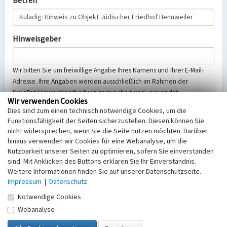
Betreff
Hinweisgeber
Wir bitten Sie um freiwillige Angabe Ihres Namens und Ihrer E-Mail-
Adresse. Ihre Angaben werden ausschließlich im Rahmen der
KuLaDig-Hinweisbearbeitung gespeichert und verwendet.
Wir verwenden Cookies
Selbstverständlich werden diese entsprechend der Vorschriften des
Dies sind zum einen technisch notwendige Cookies, um die
Telemediengesetzes, des Datenschutzgesetzes NRW und der seit
Funktionsfähigkeit der Seiten sicherzustellen. Diesen können Sie
dem 25.05.2018 gültigen Europäischen Datenschutzgrundverordnung
nicht widersprechen, wenn Sie die Seite nutzen möchten. Darüber
(EU-DSGVO) vertraulich behandelt, beachten Sie bitte unsere
hinaus verwenden wir Cookies für eine Webanalyse, um die
Hinweise zum
Datenschutz
.
Nutzbarkeit unserer Seiten zu optimieren, sofern Sie einverstanden
sind. Mit Anklicken des Buttons erklären Sie Ihr Einverständnis.
Nachricht
Weitere Informationen finden Sie auf unserer Datenschutzseite.
Impressum
|
Datenschutz
Notwendige Cookies
Webanalyse
Sicherheitsabfrage
Tragen Sie unten das Rechenergebnis aus der