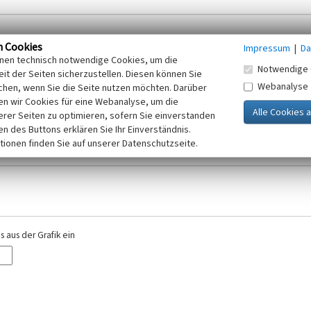
n Cookies
Impressum
|
Da
inen technisch notwendige Cookies, um die
Notwendige 
it der Seiten sicherzustellen. Diesen können Sie
Webanalyse
chen, wenn Sie die Seite nutzen möchten. Darüber
r E-Mail-Adresse. Ihre Angaben werden ausschließlich im Rahmen der KuLaDig-
n wir Cookies für eine Webanalyse, um die
iften des Telemediengesetzes, des Datenschutzgesetzes NRW und der seit dem
erer Seiten zu optimieren, sofern Sie einverstanden
elt, beachten Sie bitte unsere Hinweise zum
ken des Buttons erklären Sie Ihr Einverständnis.
Datenschutz
.
tionen finden Sie auf unserer Datenschutzseite.
 aus der Grafik ein