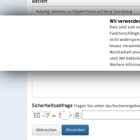
Betreff
Wir verwende
Hinweisgeber
Dies sind zum e
Funktionsfähigke
nicht widerspre
Wir bitten Sie um freiwillige Angabe Ihres Namens und Ihre
hinaus verwende
Selbstverständlich werden diese entsprechend der Vorschr
Nutzbarkeit uns
Datenschutzgrundverordnung (EU-DSGVO) vertraulich behand
sind. Mit Anklic
Weitere Informa
Nachricht
Sicherheitsabfrage
Tragen Sie unten das Rechenergebnis
Abbrechen
Absenden