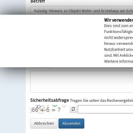
Betreff
Wir verwende
Hinweisgeber
Dies sind zum e
Funktionsfähigke
nicht widerspre
Wir bitten Sie um freiwillige Angabe Ihres Namens und Ihre
hinaus verwende
Selbstverständlich werden diese entsprechend der Vorschr
Nutzbarkeit uns
Datenschutzgrundverordnung (EU-DSGVO) vertraulich behand
sind. Mit Anklic
Weitere Informa
Nachricht
Sicherheitsabfrage
Tragen Sie unten das Rechenergebnis
Abbrechen
Absenden