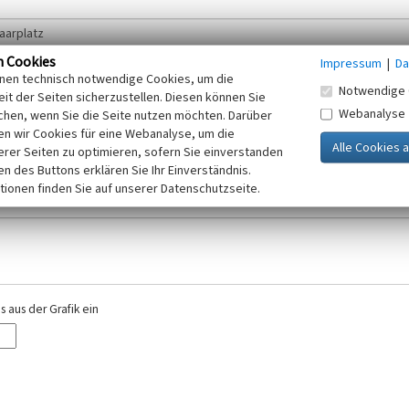
n Cookies
Impressum
|
Da
inen technisch notwendige Cookies, um die
Notwendige 
it der Seiten sicherzustellen. Diesen können Sie
Webanalyse
chen, wenn Sie die Seite nutzen möchten. Darüber
r E-Mail-Adresse. Ihre Angaben werden ausschließlich im Rahmen der KuLaDig-
n wir Cookies für eine Webanalyse, um die
iften des Telemediengesetzes, des Datenschutzgesetzes NRW und der seit dem
erer Seiten zu optimieren, sofern Sie einverstanden
elt, beachten Sie bitte unsere Hinweise zum
ken des Buttons erklären Sie Ihr Einverständnis.
Datenschutz
.
tionen finden Sie auf unserer Datenschutzseite.
 aus der Grafik ein