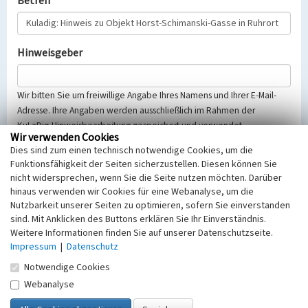
Betreff
Hinweisgeber
Wir bitten Sie um freiwillige Angabe Ihres Namens und Ihrer E-Mail-
Adresse. Ihre Angaben werden ausschließlich im Rahmen der
KuLaDig-Hinweisbearbeitung gespeichert und verwendet.
Wir verwenden Cookies
Selbstverständlich werden diese entsprechend der Vorschriften des
Dies sind zum einen technisch notwendige Cookies, um die
Telemediengesetzes, des Datenschutzgesetzes NRW und der seit
Funktionsfähigkeit der Seiten sicherzustellen. Diesen können Sie
dem 25.05.2018 gültigen Europäischen Datenschutzgrundverordnung
nicht widersprechen, wenn Sie die Seite nutzen möchten. Darüber
(EU-DSGVO) vertraulich behandelt, beachten Sie bitte unsere
hinaus verwenden wir Cookies für eine Webanalyse, um die
Hinweise zum
Datenschutz
.
Nutzbarkeit unserer Seiten zu optimieren, sofern Sie einverstanden
sind. Mit Anklicken des Buttons erklären Sie Ihr Einverständnis.
Nachricht
Weitere Informationen finden Sie auf unserer Datenschutzseite.
Impressum
|
Datenschutz
Notwendige Cookies
Webanalyse
Sicherheitsabfrage
Tragen Sie unten das Rechenergebnis aus der