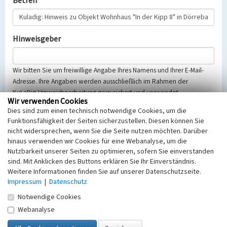
Betreff
Hinweisgeber
Wir bitten Sie um freiwillige Angabe Ihres Namens und Ihrer E-Mail-
Adresse. Ihre Angaben werden ausschließlich im Rahmen der
KuLaDig-Hinweisbearbeitung gespeichert und verwendet.
Wir verwenden Cookies
Selbstverständlich werden diese entsprechend der Vorschriften des
Dies sind zum einen technisch notwendige Cookies, um die
Telemediengesetzes, des Datenschutzgesetzes NRW und der seit
Funktionsfähigkeit der Seiten sicherzustellen. Diesen können Sie
dem 25.05.2018 gültigen Europäischen Datenschutzgrundverordnung
nicht widersprechen, wenn Sie die Seite nutzen möchten. Darüber
(EU-DSGVO) vertraulich behandelt, beachten Sie bitte unsere
hinaus verwenden wir Cookies für eine Webanalyse, um die
Hinweise zum
Datenschutz
.
Nutzbarkeit unserer Seiten zu optimieren, sofern Sie einverstanden
sind. Mit Anklicken des Buttons erklären Sie Ihr Einverständnis.
Nachricht
Weitere Informationen finden Sie auf unserer Datenschutzseite.
Impressum
|
Datenschutz
Notwendige Cookies
Webanalyse
Sicherheitsabfrage
Tragen Sie unten das Rechenergebnis aus der