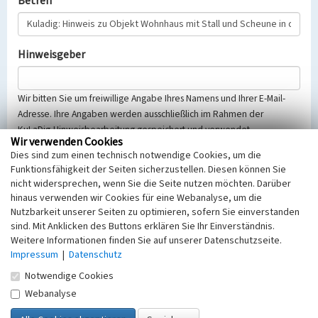
Betreff
Hinweisgeber
Wir bitten Sie um freiwillige Angabe Ihres Namens und Ihrer E-Mail-
Adresse. Ihre Angaben werden ausschließlich im Rahmen der
KuLaDig-Hinweisbearbeitung gespeichert und verwendet.
Wir verwenden Cookies
Selbstverständlich werden diese entsprechend der Vorschriften des
Dies sind zum einen technisch notwendige Cookies, um die
Telemediengesetzes, des Datenschutzgesetzes NRW und der seit
Funktionsfähigkeit der Seiten sicherzustellen. Diesen können Sie
dem 25.05.2018 gültigen Europäischen Datenschutzgrundverordnung
nicht widersprechen, wenn Sie die Seite nutzen möchten. Darüber
(EU-DSGVO) vertraulich behandelt, beachten Sie bitte unsere
hinaus verwenden wir Cookies für eine Webanalyse, um die
Hinweise zum
Datenschutz
.
Nutzbarkeit unserer Seiten zu optimieren, sofern Sie einverstanden
sind. Mit Anklicken des Buttons erklären Sie Ihr Einverständnis.
Nachricht
Weitere Informationen finden Sie auf unserer Datenschutzseite.
Impressum
|
Datenschutz
Notwendige Cookies
Webanalyse
Sicherheitsabfrage
Tragen Sie unten das Rechenergebnis aus der