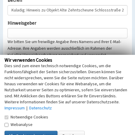
Betreff
Hinweisgeber
Wir bitten Sie um freiwillige Angabe Ihres Namens und Ihrer E-Mail-
Adresse. Ihre Angaben werden ausschließlich im Rahmen der
KuLaDig-Hinweisbearbeitung gespeichert und verwendet.
Wir verwenden Cookies
Selbstverständlich werden diese entsprechend der Vorschriften des
Dies sind zum einen technisch notwendige Cookies, um die
Telemediengesetzes, des Datenschutzgesetzes NRW und der seit
Funktionsfähigkeit der Seiten sicherzustellen. Diesen können Sie
dem 25.05.2018 gültigen Europäischen Datenschutzgrundverordnung
nicht widersprechen, wenn Sie die Seite nutzen möchten. Darüber
(EU-DSGVO) vertraulich behandelt, beachten Sie bitte unsere
hinaus verwenden wir Cookies für eine Webanalyse, um die
Hinweise zum
Datenschutz
.
Nutzbarkeit unserer Seiten zu optimieren, sofern Sie einverstanden
sind. Mit Anklicken des Buttons erklären Sie Ihr Einverständnis.
Nachricht
Weitere Informationen finden Sie auf unserer Datenschutzseite.
Impressum
|
Datenschutz
Notwendige Cookies
Webanalyse
Sicherheitsabfrage
Tragen Sie unten das Rechenergebnis aus der