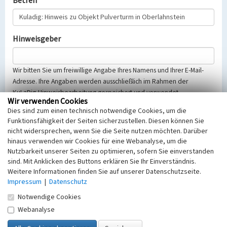
Betreff
Hinweisgeber
Wir bitten Sie um freiwillige Angabe Ihres Namens und Ihrer E-Mail-
Adresse. Ihre Angaben werden ausschließlich im Rahmen der
KuLaDig-Hinweisbearbeitung gespeichert und verwendet.
Wir verwenden Cookies
Selbstverständlich werden diese entsprechend der Vorschriften des
Dies sind zum einen technisch notwendige Cookies, um die
Telemediengesetzes, des Datenschutzgesetzes NRW und der seit
Funktionsfähigkeit der Seiten sicherzustellen. Diesen können Sie
dem 25.05.2018 gültigen Europäischen Datenschutzgrundverordnung
nicht widersprechen, wenn Sie die Seite nutzen möchten. Darüber
(EU-DSGVO) vertraulich behandelt, beachten Sie bitte unsere
hinaus verwenden wir Cookies für eine Webanalyse, um die
Hinweise zum
Datenschutz
.
Nutzbarkeit unserer Seiten zu optimieren, sofern Sie einverstanden
sind. Mit Anklicken des Buttons erklären Sie Ihr Einverständnis.
Nachricht
Weitere Informationen finden Sie auf unserer Datenschutzseite.
Impressum
|
Datenschutz
Notwendige Cookies
Webanalyse
Sicherheitsabfrage
Tragen Sie unten das Rechenergebnis aus der