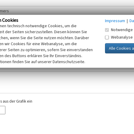
n Cookies
Impressum
|
Da
inen technisch notwendige Cookies, um die
Notwendige 
it der Seiten sicherzustellen. Diesen können Sie
Webanalyse
chen, wenn Sie die Seite nutzen möchten. Darüber
r E-Mail-Adresse. Ihre Angaben werden ausschließlich im Rahmen der KuLaDig-
n wir Cookies für eine Webanalyse, um die
iften des Telemediengesetzes, des Datenschutzgesetzes NRW und der seit dem
erer Seiten zu optimieren, sofern Sie einverstanden
elt, beachten Sie bitte unsere Hinweise zum
ken des Buttons erklären Sie Ihr Einverständnis.
Datenschutz
.
tionen finden Sie auf unserer Datenschutzseite.
 aus der Grafik ein