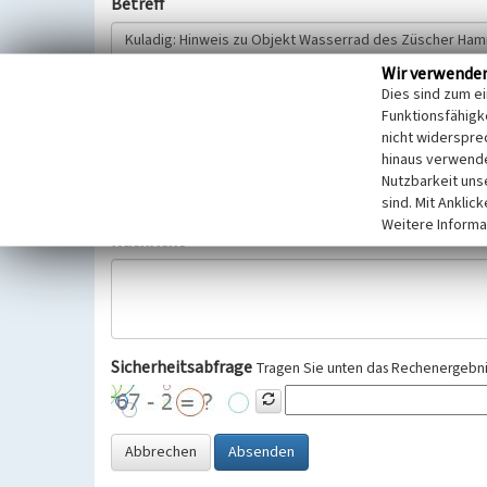
Betreff
Wir verwende
Hinweisgeber
Dies sind zum e
Funktionsfähigke
nicht widerspre
Wir bitten Sie um freiwillige Angabe Ihres Namens und Ihre
hinaus verwende
Selbstverständlich werden diese entsprechend der Vorschr
Nutzbarkeit uns
Datenschutzgrundverordnung (EU-DSGVO) vertraulich behand
sind. Mit Anklic
Weitere Informa
Nachricht
Sicherheitsabfrage
Tragen Sie unten das Rechenergebnis
Abbrechen
Absenden