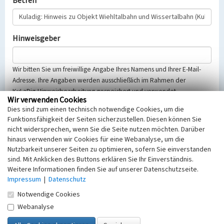
Betreff
Hinweisgeber
Wir bitten Sie um freiwillige Angabe Ihres Namens und Ihrer E-Mail-
Adresse. Ihre Angaben werden ausschließlich im Rahmen der
KuLaDig-Hinweisbearbeitung gespeichert und verwendet.
Wir verwenden Cookies
Selbstverständlich werden diese entsprechend der Vorschriften des
Dies sind zum einen technisch notwendige Cookies, um die
Telemediengesetzes, des Datenschutzgesetzes NRW und der seit
Funktionsfähigkeit der Seiten sicherzustellen. Diesen können Sie
dem 25.05.2018 gültigen Europäischen Datenschutzgrundverordnung
nicht widersprechen, wenn Sie die Seite nutzen möchten. Darüber
(EU-DSGVO) vertraulich behandelt, beachten Sie bitte unsere
hinaus verwenden wir Cookies für eine Webanalyse, um die
Hinweise zum
Datenschutz
.
Nutzbarkeit unserer Seiten zu optimieren, sofern Sie einverstanden
sind. Mit Anklicken des Buttons erklären Sie Ihr Einverständnis.
Nachricht
Weitere Informationen finden Sie auf unserer Datenschutzseite.
Impressum
|
Datenschutz
Notwendige Cookies
Webanalyse
Sicherheitsabfrage
Tragen Sie unten das Rechenergebnis aus der