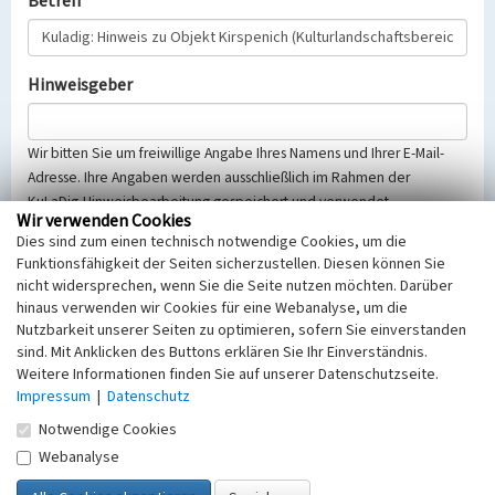
Betreff
Hinweisgeber
Wir bitten Sie um freiwillige Angabe Ihres Namens und Ihrer E-Mail-
Adresse. Ihre Angaben werden ausschließlich im Rahmen der
KuLaDig-Hinweisbearbeitung gespeichert und verwendet.
Wir verwenden Cookies
Selbstverständlich werden diese entsprechend der Vorschriften des
Dies sind zum einen technisch notwendige Cookies, um die
Telemediengesetzes, des Datenschutzgesetzes NRW und der seit
Funktionsfähigkeit der Seiten sicherzustellen. Diesen können Sie
dem 25.05.2018 gültigen Europäischen Datenschutzgrundverordnung
nicht widersprechen, wenn Sie die Seite nutzen möchten. Darüber
(EU-DSGVO) vertraulich behandelt, beachten Sie bitte unsere
hinaus verwenden wir Cookies für eine Webanalyse, um die
Hinweise zum
Datenschutz
.
Nutzbarkeit unserer Seiten zu optimieren, sofern Sie einverstanden
sind. Mit Anklicken des Buttons erklären Sie Ihr Einverständnis.
Nachricht
Weitere Informationen finden Sie auf unserer Datenschutzseite.
Impressum
|
Datenschutz
Notwendige Cookies
Webanalyse
Sicherheitsabfrage
Tragen Sie unten das Rechenergebnis aus der