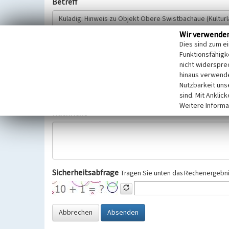
Betreff
Wir verwende
Hinweisgeber
Dies sind zum e
Funktionsfähigke
nicht widerspre
Wir bitten Sie um freiwillige Angabe Ihres Namens und Ihre
hinaus verwende
Selbstverständlich werden diese entsprechend der Vorschr
Nutzbarkeit uns
Datenschutzgrundverordnung (EU-DSGVO) vertraulich behand
sind. Mit Anklic
Weitere Informa
Nachricht
Sicherheitsabfrage
Tragen Sie unten das Rechenergebnis
Abbrechen
Absenden