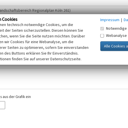
n Cookies
Impressum
|
Da
inen technisch notwendige Cookies, um die
Notwendige 
it der Seiten sicherzustellen. Diesen können Sie
Webanalyse
chen, wenn Sie die Seite nutzen möchten. Darüber
r E-Mail-Adresse. Ihre Angaben werden ausschließlich im Rahmen der KuLaDig-
n wir Cookies für eine Webanalyse, um die
iften des Telemediengesetzes, des Datenschutzgesetzes NRW und der seit dem
erer Seiten zu optimieren, sofern Sie einverstanden
elt, beachten Sie bitte unsere Hinweise zum
ken des Buttons erklären Sie Ihr Einverständnis.
Datenschutz
.
tionen finden Sie auf unserer Datenschutzseite.
 aus der Grafik ein