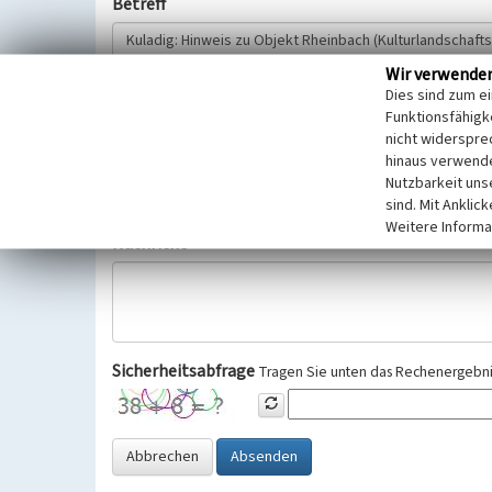
Betreff
Wir verwende
Hinweisgeber
Dies sind zum e
Funktionsfähigke
nicht widerspre
Wir bitten Sie um freiwillige Angabe Ihres Namens und Ihre
hinaus verwende
Selbstverständlich werden diese entsprechend der Vorschr
Nutzbarkeit uns
Datenschutzgrundverordnung (EU-DSGVO) vertraulich behand
sind. Mit Anklic
Weitere Informa
Nachricht
Sicherheitsabfrage
Tragen Sie unten das Rechenergebnis
Abbrechen
Absenden