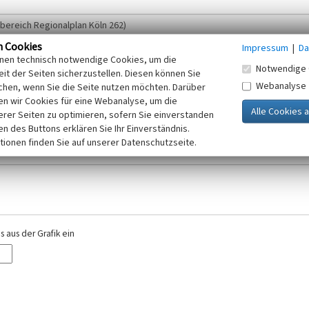
n Cookies
Impressum
|
Da
inen technisch notwendige Cookies, um die
Notwendige 
it der Seiten sicherzustellen. Diesen können Sie
Webanalyse
chen, wenn Sie die Seite nutzen möchten. Darüber
r E-Mail-Adresse. Ihre Angaben werden ausschließlich im Rahmen der KuLaDig-
n wir Cookies für eine Webanalyse, um die
iften des Telemediengesetzes, des Datenschutzgesetzes NRW und der seit dem
erer Seiten zu optimieren, sofern Sie einverstanden
elt, beachten Sie bitte unsere Hinweise zum
ken des Buttons erklären Sie Ihr Einverständnis.
Datenschutz
.
tionen finden Sie auf unserer Datenschutzseite.
 aus der Grafik ein