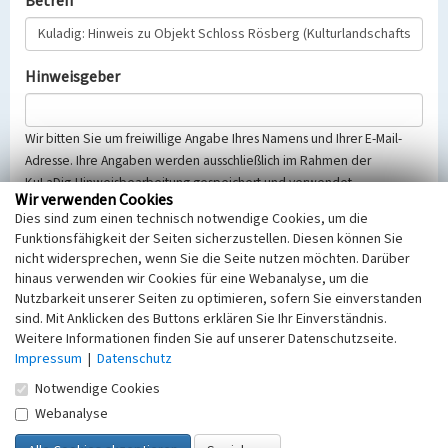
Betreff
Hinweisgeber
Wir bitten Sie um freiwillige Angabe Ihres Namens und Ihrer E-Mail-
Adresse. Ihre Angaben werden ausschließlich im Rahmen der
KuLaDig-Hinweisbearbeitung gespeichert und verwendet.
Wir verwenden Cookies
Selbstverständlich werden diese entsprechend der Vorschriften des
Dies sind zum einen technisch notwendige Cookies, um die
Telemediengesetzes, des Datenschutzgesetzes NRW und der seit
Funktionsfähigkeit der Seiten sicherzustellen. Diesen können Sie
dem 25.05.2018 gültigen Europäischen Datenschutzgrundverordnung
nicht widersprechen, wenn Sie die Seite nutzen möchten. Darüber
(EU-DSGVO) vertraulich behandelt, beachten Sie bitte unsere
hinaus verwenden wir Cookies für eine Webanalyse, um die
Hinweise zum
Datenschutz
.
Nutzbarkeit unserer Seiten zu optimieren, sofern Sie einverstanden
sind. Mit Anklicken des Buttons erklären Sie Ihr Einverständnis.
Nachricht
Weitere Informationen finden Sie auf unserer Datenschutzseite.
Impressum
|
Datenschutz
Notwendige Cookies
Webanalyse
Sicherheitsabfrage
Tragen Sie unten das Rechenergebnis aus der