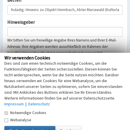
Betreff
Hinweisgeber
Wir bitten Sie um freiwillige Angabe Ihres Namens und Ihrer E-Mail-
Adresse. Ihre Angaben werden ausschließlich im Rahmen der
KuLaDig-Hinweisbearbeitung gespeichert und verwendet.
Wir verwenden Cookies
Selbstverständlich werden diese entsprechend der Vorschriften des
Dies sind zum einen technisch notwendige Cookies, um die
Telemediengesetzes, des Datenschutzgesetzes NRW und der seit
Funktionsfähigkeit der Seiten sicherzustellen. Diesen können Sie
dem 25.05.2018 gültigen Europäischen Datenschutzgrundverordnung
nicht widersprechen, wenn Sie die Seite nutzen möchten. Darüber
(EU-DSGVO) vertraulich behandelt, beachten Sie bitte unsere
hinaus verwenden wir Cookies für eine Webanalyse, um die
Hinweise zum
Datenschutz
.
Nutzbarkeit unserer Seiten zu optimieren, sofern Sie einverstanden
sind. Mit Anklicken des Buttons erklären Sie Ihr Einverständnis.
Nachricht
Weitere Informationen finden Sie auf unserer Datenschutzseite.
Impressum
|
Datenschutz
Notwendige Cookies
Webanalyse
Sicherheitsabfrage
Tragen Sie unten das Rechenergebnis aus der