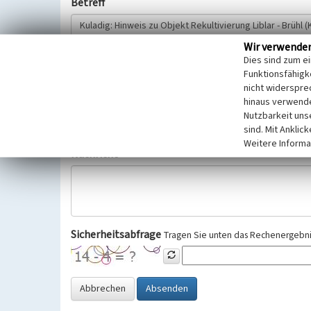
Betreff
Wir verwende
Hinweisgeber
Dies sind zum e
Funktionsfähigke
nicht widerspre
Wir bitten Sie um freiwillige Angabe Ihres Namens und Ihre
hinaus verwende
Selbstverständlich werden diese entsprechend der Vorschr
Nutzbarkeit uns
Datenschutzgrundverordnung (EU-DSGVO) vertraulich behand
sind. Mit Anklic
Weitere Informa
Nachricht
Sicherheitsabfrage
Tragen Sie unten das Rechenergebnis
Abbrechen
Absenden