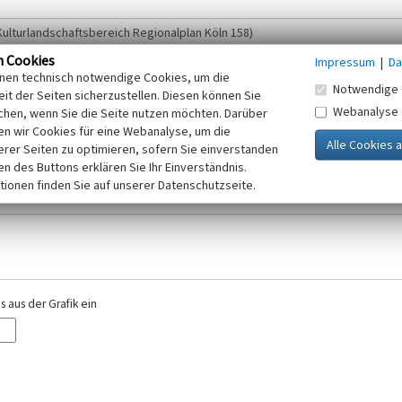
n Cookies
Impressum
|
Da
inen technisch notwendige Cookies, um die
Notwendige 
it der Seiten sicherzustellen. Diesen können Sie
Webanalyse
chen, wenn Sie die Seite nutzen möchten. Darüber
r E-Mail-Adresse. Ihre Angaben werden ausschließlich im Rahmen der KuLaDig-
n wir Cookies für eine Webanalyse, um die
iften des Telemediengesetzes, des Datenschutzgesetzes NRW und der seit dem
erer Seiten zu optimieren, sofern Sie einverstanden
elt, beachten Sie bitte unsere Hinweise zum
ken des Buttons erklären Sie Ihr Einverständnis.
Datenschutz
.
tionen finden Sie auf unserer Datenschutzseite.
 aus der Grafik ein