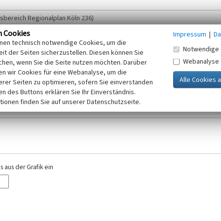
n Cookies
Impressum
|
Da
inen technisch notwendige Cookies, um die
Notwendige 
it der Seiten sicherzustellen. Diesen können Sie
Webanalyse
chen, wenn Sie die Seite nutzen möchten. Darüber
r E-Mail-Adresse. Ihre Angaben werden ausschließlich im Rahmen der KuLaDig-
n wir Cookies für eine Webanalyse, um die
iften des Telemediengesetzes, des Datenschutzgesetzes NRW und der seit dem
erer Seiten zu optimieren, sofern Sie einverstanden
elt, beachten Sie bitte unsere Hinweise zum
ken des Buttons erklären Sie Ihr Einverständnis.
Datenschutz
.
tionen finden Sie auf unserer Datenschutzseite.
 aus der Grafik ein