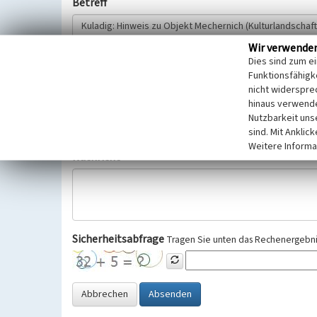
Betreff
Wir verwende
Hinweisgeber
Dies sind zum e
Funktionsfähigke
nicht widerspre
Wir bitten Sie um freiwillige Angabe Ihres Namens und Ihre
hinaus verwende
Selbstverständlich werden diese entsprechend der Vorschr
Nutzbarkeit uns
Datenschutzgrundverordnung (EU-DSGVO) vertraulich behand
sind. Mit Anklic
Weitere Informa
Nachricht
Sicherheitsabfrage
Tragen Sie unten das Rechenergebnis
Abbrechen
Absenden