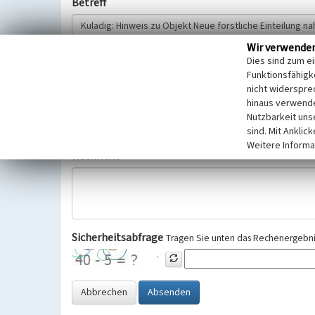
Betreff
Wir verwende
Hinweisgeber
Dies sind zum e
Funktionsfähigke
nicht widerspre
Wir bitten Sie um freiwillige Angabe Ihres Namens und Ihre
hinaus verwende
Selbstverständlich werden diese entsprechend der Vorschr
Nutzbarkeit uns
Datenschutzgrundverordnung (EU-DSGVO) vertraulich behand
sind. Mit Anklic
Weitere Informa
Nachricht
Sicherheitsabfrage
Tragen Sie unten das Rechenergebnis
Abbrechen
Absenden