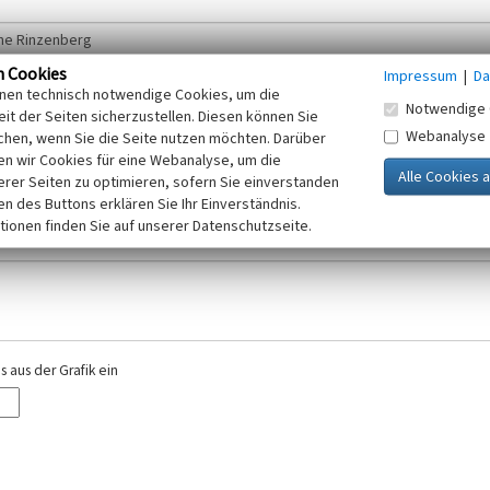
n Cookies
Impressum
|
Da
inen technisch notwendige Cookies, um die
Notwendige 
it der Seiten sicherzustellen. Diesen können Sie
Webanalyse
chen, wenn Sie die Seite nutzen möchten. Darüber
r E-Mail-Adresse. Ihre Angaben werden ausschließlich im Rahmen der KuLaDig-
n wir Cookies für eine Webanalyse, um die
iften des Telemediengesetzes, des Datenschutzgesetzes NRW und der seit dem
erer Seiten zu optimieren, sofern Sie einverstanden
elt, beachten Sie bitte unsere Hinweise zum
ken des Buttons erklären Sie Ihr Einverständnis.
Datenschutz
.
tionen finden Sie auf unserer Datenschutzseite.
 aus der Grafik ein