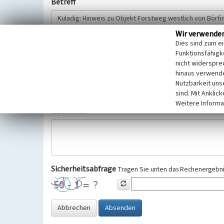
Betreff
Wir verwende
Hinweisgeber
Dies sind zum e
Funktionsfähigke
nicht widerspre
Wir bitten Sie um freiwillige Angabe Ihres Namens und Ihre
hinaus verwende
Selbstverständlich werden diese entsprechend der Vorschr
Nutzbarkeit uns
Datenschutzgrundverordnung (EU-DSGVO) vertraulich behand
sind. Mit Anklic
Weitere Informa
Nachricht
Sicherheitsabfrage
Tragen Sie unten das Rechenergebnis
Abbrechen
Absenden