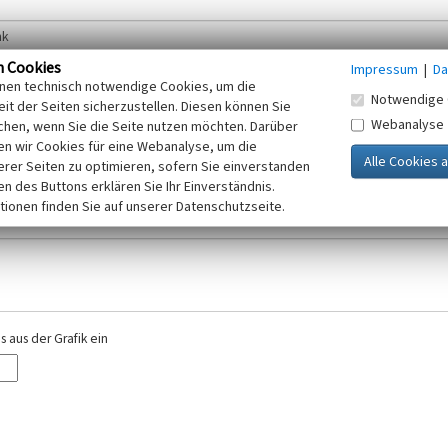
n Cookies
Impressum
|
Da
inen technisch notwendige Cookies, um die
Notwendige 
it der Seiten sicherzustellen. Diesen können Sie
Webanalyse
chen, wenn Sie die Seite nutzen möchten. Darüber
r E-Mail-Adresse. Ihre Angaben werden ausschließlich im Rahmen der KuLaDig-
n wir Cookies für eine Webanalyse, um die
iften des Telemediengesetzes, des Datenschutzgesetzes NRW und der seit dem
erer Seiten zu optimieren, sofern Sie einverstanden
elt, beachten Sie bitte unsere Hinweise zum
ken des Buttons erklären Sie Ihr Einverständnis.
Datenschutz
.
tionen finden Sie auf unserer Datenschutzseite.
 aus der Grafik ein