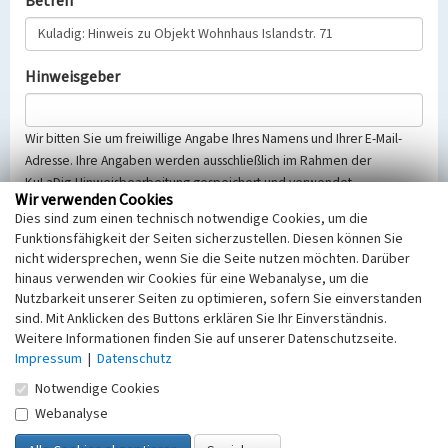
Betreff
Hinweisgeber
Wir bitten Sie um freiwillige Angabe Ihres Namens und Ihrer E-Mail-
Adresse. Ihre Angaben werden ausschließlich im Rahmen der
KuLaDig-Hinweisbearbeitung gespeichert und verwendet.
Wir verwenden Cookies
Selbstverständlich werden diese entsprechend der Vorschriften des
Dies sind zum einen technisch notwendige Cookies, um die
Telemediengesetzes, des Datenschutzgesetzes NRW und der seit
Funktionsfähigkeit der Seiten sicherzustellen. Diesen können Sie
dem 25.05.2018 gültigen Europäischen Datenschutzgrundverordnung
nicht widersprechen, wenn Sie die Seite nutzen möchten. Darüber
(EU-DSGVO) vertraulich behandelt, beachten Sie bitte unsere
hinaus verwenden wir Cookies für eine Webanalyse, um die
Hinweise zum
Datenschutz
.
Nutzbarkeit unserer Seiten zu optimieren, sofern Sie einverstanden
sind. Mit Anklicken des Buttons erklären Sie Ihr Einverständnis.
Nachricht
Weitere Informationen finden Sie auf unserer Datenschutzseite.
Impressum
|
Datenschutz
Notwendige Cookies
Webanalyse
Sicherheitsabfrage
Tragen Sie unten das Rechenergebnis aus der