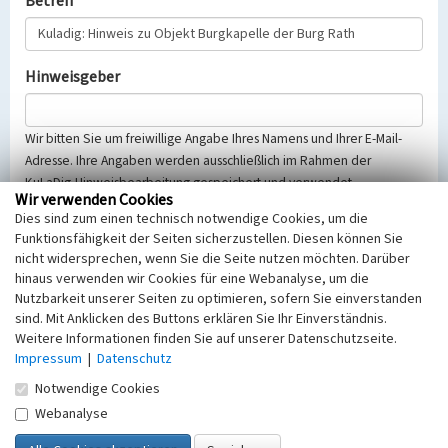
Betreff
Hinweisgeber
Wir bitten Sie um freiwillige Angabe Ihres Namens und Ihrer E-Mail-
Adresse. Ihre Angaben werden ausschließlich im Rahmen der
KuLaDig-Hinweisbearbeitung gespeichert und verwendet.
Wir verwenden Cookies
Selbstverständlich werden diese entsprechend der Vorschriften des
Dies sind zum einen technisch notwendige Cookies, um die
Telemediengesetzes, des Datenschutzgesetzes NRW und der seit
Funktionsfähigkeit der Seiten sicherzustellen. Diesen können Sie
dem 25.05.2018 gültigen Europäischen Datenschutzgrundverordnung
nicht widersprechen, wenn Sie die Seite nutzen möchten. Darüber
(EU-DSGVO) vertraulich behandelt, beachten Sie bitte unsere
hinaus verwenden wir Cookies für eine Webanalyse, um die
Hinweise zum
Datenschutz
.
Nutzbarkeit unserer Seiten zu optimieren, sofern Sie einverstanden
sind. Mit Anklicken des Buttons erklären Sie Ihr Einverständnis.
Nachricht
Weitere Informationen finden Sie auf unserer Datenschutzseite.
Impressum
|
Datenschutz
Notwendige Cookies
Webanalyse
Sicherheitsabfrage
Tragen Sie unten das Rechenergebnis aus der