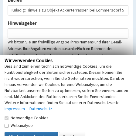
Betreff
Hinweisgeber
Wir bitten Sie um freiwillige Angabe Ihres Namens und Ihrer E-Mail-
Adresse. Ihre Angaben werden ausschließlich im Rahmen der
KuLaDig-Hinweisbearbeitung gespeichert und verwendet.
Wir verwenden Cookies
Selbstverständlich werden diese entsprechend der Vorschriften des
Dies sind zum einen technisch notwendige Cookies, um die
Telemediengesetzes, des Datenschutzgesetzes NRW und der seit
Funktionsfähigkeit der Seiten sicherzustellen. Diesen können Sie
dem 25.05.2018 gültigen Europäischen Datenschutzgrundverordnung
nicht widersprechen, wenn Sie die Seite nutzen möchten. Darüber
(EU-DSGVO) vertraulich behandelt, beachten Sie bitte unsere
hinaus verwenden wir Cookies für eine Webanalyse, um die
Hinweise zum
Datenschutz
.
Nutzbarkeit unserer Seiten zu optimieren, sofern Sie einverstanden
sind. Mit Anklicken des Buttons erklären Sie Ihr Einverständnis.
Nachricht
Weitere Informationen finden Sie auf unserer Datenschutzseite.
Impressum
|
Datenschutz
Notwendige Cookies
Webanalyse
Sicherheitsabfrage
Tragen Sie unten das Rechenergebnis aus der