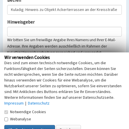
Betreff
Hinweisgeber
Wir bitten Sie um freiwillige Angabe Ihres Namens und Ihrer E-Mail-
Adresse. Ihre Angaben werden ausschließlich im Rahmen der
KuLaDig-Hinweisbearbeitung gespeichert und verwendet.
Wir verwenden Cookies
Selbstverständlich werden diese entsprechend der Vorschriften des
Dies sind zum einen technisch notwendige Cookies, um die
Telemediengesetzes, des Datenschutzgesetzes NRW und der seit
Funktionsfähigkeit der Seiten sicherzustellen. Diesen können Sie
dem 25.05.2018 gültigen Europäischen Datenschutzgrundverordnung
nicht widersprechen, wenn Sie die Seite nutzen möchten. Darüber
(EU-DSGVO) vertraulich behandelt, beachten Sie bitte unsere
hinaus verwenden wir Cookies für eine Webanalyse, um die
Hinweise zum
Datenschutz
.
Nutzbarkeit unserer Seiten zu optimieren, sofern Sie einverstanden
sind. Mit Anklicken des Buttons erklären Sie Ihr Einverständnis.
Nachricht
Weitere Informationen finden Sie auf unserer Datenschutzseite.
Impressum
|
Datenschutz
Notwendige Cookies
Webanalyse
Sicherheitsabfrage
Tragen Sie unten das Rechenergebnis aus der