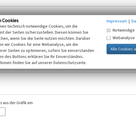
n Cookies
Impressum
|
Da
inen technisch notwendige Cookies, um die
Notwendige 
it der Seiten sicherzustellen. Diesen können Sie
Webanalyse
chen, wenn Sie die Seite nutzen möchten. Darüber
r E-Mail-Adresse. Ihre Angaben werden ausschließlich im Rahmen der KuLaDig-
n wir Cookies für eine Webanalyse, um die
iften des Telemediengesetzes, des Datenschutzgesetzes NRW und der seit dem
erer Seiten zu optimieren, sofern Sie einverstanden
elt, beachten Sie bitte unsere Hinweise zum
ken des Buttons erklären Sie Ihr Einverständnis.
Datenschutz
.
tionen finden Sie auf unserer Datenschutzseite.
 aus der Grafik ein