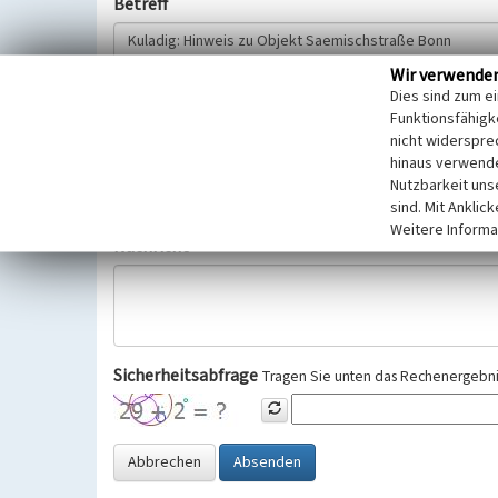
Betreff
Wir verwende
Hinweisgeber
Dies sind zum e
Funktionsfähigke
nicht widerspre
Wir bitten Sie um freiwillige Angabe Ihres Namens und Ihre
hinaus verwende
Selbstverständlich werden diese entsprechend der Vorschr
Nutzbarkeit uns
Datenschutzgrundverordnung (EU-DSGVO) vertraulich behand
sind. Mit Anklic
Weitere Informa
Nachricht
Sicherheitsabfrage
Tragen Sie unten das Rechenergebnis
Abbrechen
Absenden