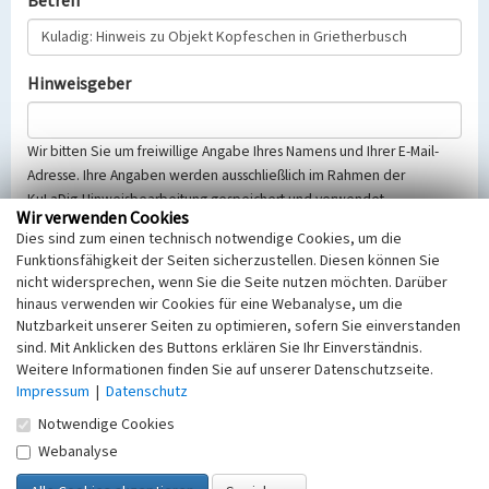
Betreff
Hinweisgeber
Wir bitten Sie um freiwillige Angabe Ihres Namens und Ihrer E-Mail-
Adresse. Ihre Angaben werden ausschließlich im Rahmen der
KuLaDig-Hinweisbearbeitung gespeichert und verwendet.
Wir verwenden Cookies
Selbstverständlich werden diese entsprechend der Vorschriften des
Dies sind zum einen technisch notwendige Cookies, um die
Telemediengesetzes, des Datenschutzgesetzes NRW und der seit
Funktionsfähigkeit der Seiten sicherzustellen. Diesen können Sie
dem 25.05.2018 gültigen Europäischen Datenschutzgrundverordnung
nicht widersprechen, wenn Sie die Seite nutzen möchten. Darüber
(EU-DSGVO) vertraulich behandelt, beachten Sie bitte unsere
hinaus verwenden wir Cookies für eine Webanalyse, um die
Hinweise zum
Datenschutz
.
Nutzbarkeit unserer Seiten zu optimieren, sofern Sie einverstanden
sind. Mit Anklicken des Buttons erklären Sie Ihr Einverständnis.
Nachricht
Weitere Informationen finden Sie auf unserer Datenschutzseite.
Impressum
|
Datenschutz
Notwendige Cookies
Webanalyse
Sicherheitsabfrage
Tragen Sie unten das Rechenergebnis aus der