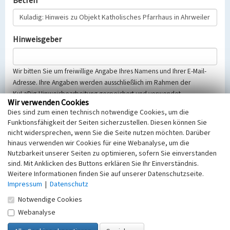
Betreff
Hinweisgeber
Wir bitten Sie um freiwillige Angabe Ihres Namens und Ihrer E-Mail-
Adresse. Ihre Angaben werden ausschließlich im Rahmen der
KuLaDig-Hinweisbearbeitung gespeichert und verwendet.
Wir verwenden Cookies
Selbstverständlich werden diese entsprechend der Vorschriften des
Dies sind zum einen technisch notwendige Cookies, um die
Telemediengesetzes, des Datenschutzgesetzes NRW und der seit
Funktionsfähigkeit der Seiten sicherzustellen. Diesen können Sie
dem 25.05.2018 gültigen Europäischen Datenschutzgrundverordnung
nicht widersprechen, wenn Sie die Seite nutzen möchten. Darüber
(EU-DSGVO) vertraulich behandelt, beachten Sie bitte unsere
hinaus verwenden wir Cookies für eine Webanalyse, um die
Hinweise zum
Datenschutz
.
Nutzbarkeit unserer Seiten zu optimieren, sofern Sie einverstanden
sind. Mit Anklicken des Buttons erklären Sie Ihr Einverständnis.
Nachricht
Weitere Informationen finden Sie auf unserer Datenschutzseite.
Impressum
|
Datenschutz
Notwendige Cookies
Webanalyse
Sicherheitsabfrage
Tragen Sie unten das Rechenergebnis aus der