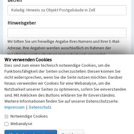
Betreff
Hinweisgeber
Wir bitten Sie um freiwillige Angabe Ihres Namens und Ihrer E-Mail-
Adresse. Ihre Angaben werden ausschließlich im Rahmen der
KuLaDig-Hinweisbearbeitung gespeichert und verwendet.
Wir verwenden Cookies
Selbstverständlich werden diese entsprechend der Vorschriften des
Dies sind zum einen technisch notwendige Cookies, um die
Telemediengesetzes, des Datenschutzgesetzes NRW und der seit
Funktionsfähigkeit der Seiten sicherzustellen. Diesen können Sie
dem 25.05.2018 gültigen Europäischen Datenschutzgrundverordnung
nicht widersprechen, wenn Sie die Seite nutzen möchten. Darüber
(EU-DSGVO) vertraulich behandelt, beachten Sie bitte unsere
hinaus verwenden wir Cookies für eine Webanalyse, um die
Hinweise zum
Datenschutz
.
Nutzbarkeit unserer Seiten zu optimieren, sofern Sie einverstanden
sind. Mit Anklicken des Buttons erklären Sie Ihr Einverständnis.
Nachricht
Weitere Informationen finden Sie auf unserer Datenschutzseite.
Impressum
|
Datenschutz
Notwendige Cookies
Webanalyse
Sicherheitsabfrage
Tragen Sie unten das Rechenergebnis aus der