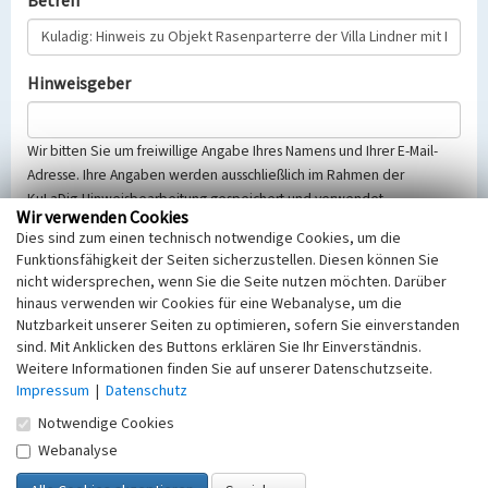
Betreff
Hinweisgeber
Wir bitten Sie um freiwillige Angabe Ihres Namens und Ihrer E-Mail-
Adresse. Ihre Angaben werden ausschließlich im Rahmen der
KuLaDig-Hinweisbearbeitung gespeichert und verwendet.
Wir verwenden Cookies
Selbstverständlich werden diese entsprechend der Vorschriften des
Dies sind zum einen technisch notwendige Cookies, um die
Telemediengesetzes, des Datenschutzgesetzes NRW und der seit
Funktionsfähigkeit der Seiten sicherzustellen. Diesen können Sie
dem 25.05.2018 gültigen Europäischen Datenschutzgrundverordnung
nicht widersprechen, wenn Sie die Seite nutzen möchten. Darüber
(EU-DSGVO) vertraulich behandelt, beachten Sie bitte unsere
hinaus verwenden wir Cookies für eine Webanalyse, um die
Hinweise zum
Datenschutz
.
Nutzbarkeit unserer Seiten zu optimieren, sofern Sie einverstanden
sind. Mit Anklicken des Buttons erklären Sie Ihr Einverständnis.
Nachricht
Weitere Informationen finden Sie auf unserer Datenschutzseite.
Impressum
|
Datenschutz
Notwendige Cookies
Webanalyse
Sicherheitsabfrage
Tragen Sie unten das Rechenergebnis aus der