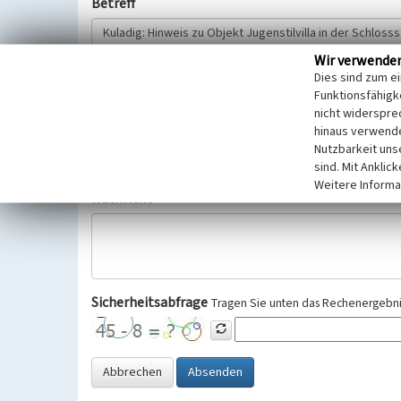
Betreff
Wir verwende
Hinweisgeber
Dies sind zum e
Funktionsfähigke
nicht widerspre
Wir bitten Sie um freiwillige Angabe Ihres Namens und Ihre
hinaus verwende
Selbstverständlich werden diese entsprechend der Vorschr
Nutzbarkeit uns
Datenschutzgrundverordnung (EU-DSGVO) vertraulich behand
sind. Mit Anklic
Weitere Informa
Nachricht
Sicherheitsabfrage
Tragen Sie unten das Rechenergebnis
Abbrechen
Absenden