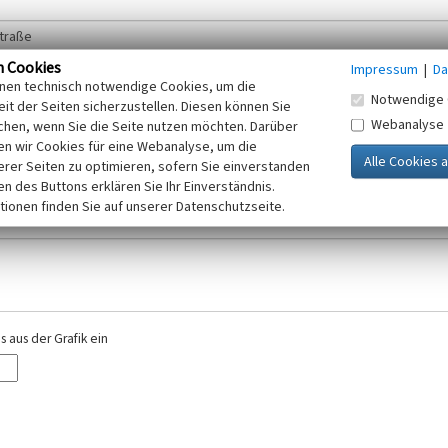
n Cookies
Impressum
|
Da
inen technisch notwendige Cookies, um die
Notwendige 
it der Seiten sicherzustellen. Diesen können Sie
Webanalyse
chen, wenn Sie die Seite nutzen möchten. Darüber
r E-Mail-Adresse. Ihre Angaben werden ausschließlich im Rahmen der KuLaDig-
n wir Cookies für eine Webanalyse, um die
iften des Telemediengesetzes, des Datenschutzgesetzes NRW und der seit dem
erer Seiten zu optimieren, sofern Sie einverstanden
elt, beachten Sie bitte unsere Hinweise zum
ken des Buttons erklären Sie Ihr Einverständnis.
Datenschutz
.
tionen finden Sie auf unserer Datenschutzseite.
 aus der Grafik ein