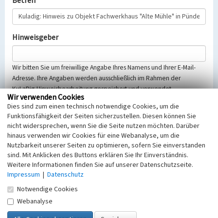
Betreff
Hinweisgeber
Wir bitten Sie um freiwillige Angabe Ihres Namens und Ihrer E-Mail-
Adresse. Ihre Angaben werden ausschließlich im Rahmen der
KuLaDig-Hinweisbearbeitung gespeichert und verwendet.
Wir verwenden Cookies
Selbstverständlich werden diese entsprechend der Vorschriften des
Dies sind zum einen technisch notwendige Cookies, um die
Telemediengesetzes, des Datenschutzgesetzes NRW und der seit
Funktionsfähigkeit der Seiten sicherzustellen. Diesen können Sie
dem 25.05.2018 gültigen Europäischen Datenschutzgrundverordnung
nicht widersprechen, wenn Sie die Seite nutzen möchten. Darüber
(EU-DSGVO) vertraulich behandelt, beachten Sie bitte unsere
hinaus verwenden wir Cookies für eine Webanalyse, um die
Hinweise zum
Datenschutz
.
Nutzbarkeit unserer Seiten zu optimieren, sofern Sie einverstanden
sind. Mit Anklicken des Buttons erklären Sie Ihr Einverständnis.
Nachricht
Weitere Informationen finden Sie auf unserer Datenschutzseite.
Impressum
|
Datenschutz
Notwendige Cookies
Webanalyse
Sicherheitsabfrage
Tragen Sie unten das Rechenergebnis aus der