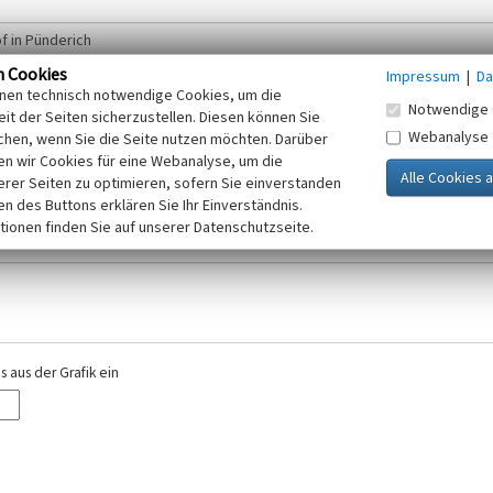
n Cookies
Impressum
|
Da
inen technisch notwendige Cookies, um die
Notwendige 
it der Seiten sicherzustellen. Diesen können Sie
Webanalyse
chen, wenn Sie die Seite nutzen möchten. Darüber
r E-Mail-Adresse. Ihre Angaben werden ausschließlich im Rahmen der KuLaDig-
n wir Cookies für eine Webanalyse, um die
iften des Telemediengesetzes, des Datenschutzgesetzes NRW und der seit dem
erer Seiten zu optimieren, sofern Sie einverstanden
elt, beachten Sie bitte unsere Hinweise zum
ken des Buttons erklären Sie Ihr Einverständnis.
Datenschutz
.
tionen finden Sie auf unserer Datenschutzseite.
 aus der Grafik ein