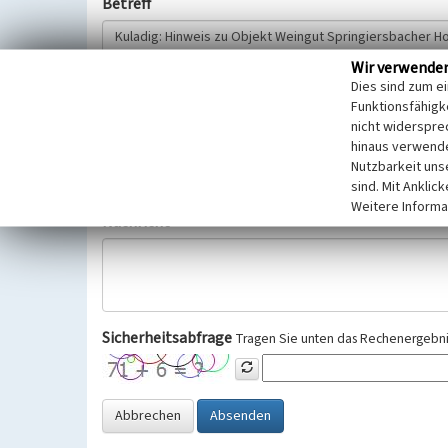
Betreff
Wir verwende
Hinweisgeber
Dies sind zum e
Funktionsfähigke
nicht widerspre
Wir bitten Sie um freiwillige Angabe Ihres Namens und Ihre
hinaus verwende
Selbstverständlich werden diese entsprechend der Vorschr
Nutzbarkeit uns
Datenschutzgrundverordnung (EU-DSGVO) vertraulich behand
sind. Mit Anklic
Weitere Informa
Nachricht
Sicherheitsabfrage
Tragen Sie unten das Rechenergebnis
Abbrechen
Absenden