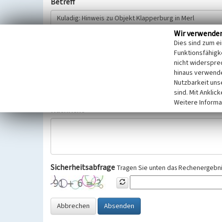
Betreff
Wir verwende
Hinweisgeber
Dies sind zum e
Funktionsfähigke
nicht widerspre
Wir bitten Sie um freiwillige Angabe Ihres Namens und Ihre
hinaus verwende
Selbstverständlich werden diese entsprechend der Vorschr
Nutzbarkeit uns
Datenschutzgrundverordnung (EU-DSGVO) vertraulich behand
sind. Mit Anklic
Weitere Informa
Nachricht
Sicherheitsabfrage
Tragen Sie unten das Rechenergebnis
Abbrechen
Absenden