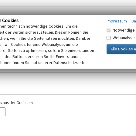
n Cookies
Impressum
|
Da
inen technisch notwendige Cookies, um die
Notwendige 
it der Seiten sicherzustellen. Diesen können Sie
Webanalyse
chen, wenn Sie die Seite nutzen möchten. Darüber
r E-Mail-Adresse. Ihre Angaben werden ausschließlich im Rahmen der KuLaDig-
n wir Cookies für eine Webanalyse, um die
iften des Telemediengesetzes, des Datenschutzgesetzes NRW und der seit dem
erer Seiten zu optimieren, sofern Sie einverstanden
elt, beachten Sie bitte unsere Hinweise zum
ken des Buttons erklären Sie Ihr Einverständnis.
Datenschutz
.
tionen finden Sie auf unserer Datenschutzseite.
 aus der Grafik ein