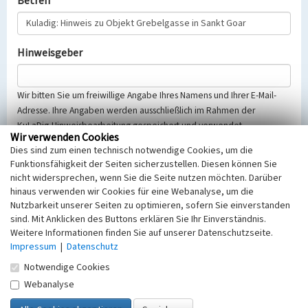
Betreff
Hinweisgeber
Wir bitten Sie um freiwillige Angabe Ihres Namens und Ihrer E-Mail-
Adresse. Ihre Angaben werden ausschließlich im Rahmen der
KuLaDig-Hinweisbearbeitung gespeichert und verwendet.
Wir verwenden Cookies
Selbstverständlich werden diese entsprechend der Vorschriften des
Dies sind zum einen technisch notwendige Cookies, um die
Telemediengesetzes, des Datenschutzgesetzes NRW und der seit
Funktionsfähigkeit der Seiten sicherzustellen. Diesen können Sie
dem 25.05.2018 gültigen Europäischen Datenschutzgrundverordnung
nicht widersprechen, wenn Sie die Seite nutzen möchten. Darüber
(EU-DSGVO) vertraulich behandelt, beachten Sie bitte unsere
hinaus verwenden wir Cookies für eine Webanalyse, um die
Hinweise zum
Datenschutz
.
Nutzbarkeit unserer Seiten zu optimieren, sofern Sie einverstanden
sind. Mit Anklicken des Buttons erklären Sie Ihr Einverständnis.
Nachricht
Weitere Informationen finden Sie auf unserer Datenschutzseite.
Impressum
|
Datenschutz
Notwendige Cookies
Webanalyse
Sicherheitsabfrage
Tragen Sie unten das Rechenergebnis aus der